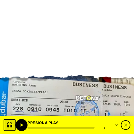
PRESIONA PLAY
--:-- / --:--