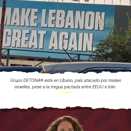
Grupo DETONA®️ está en Líbano, país atacado por misiles
israelíes, pese a la tregua pactada entre EEUU e Irán.