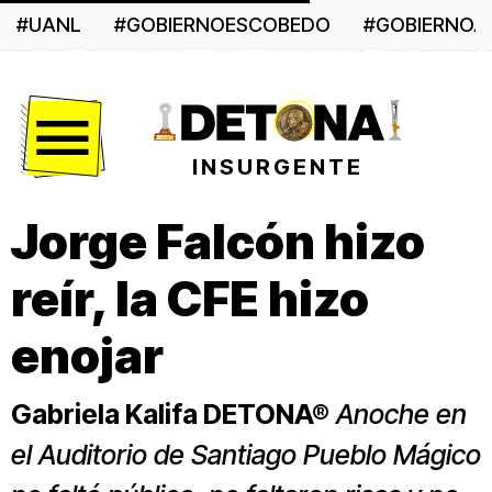
#UANL
#GOBIERNOESCOBEDO
#GOBIERNO
Menú
INSURGENTE
Jorge Falcón hizo
reír, la CFE hizo
enojar
Gabriela Kalifa DETONA®
Anoche en
el Auditorio de Santiago Pueblo Mágico