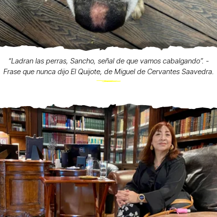
“Ladran las perras, Sancho, señal de que vamos cabalgando”. -
Frase que nunca dijo El Quijote, de Miguel de Cervantes Saavedra.