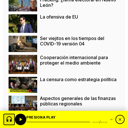
León?
La ofensiva de EU
Ser viejitos en los tiempos del
COVID-19 versión 04
Cooperación internacional para
proteger el medio ambiente
La censura como estrategia política
Aspectos generales de las finanzas
públicas regionales
La Muerte de Robin Hood (The
PRESIONA PLAY
Death of Robin Hood/ EUA, 2026)
--:-- / --:--