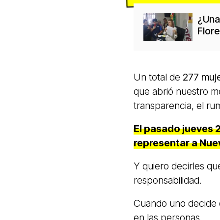
¿Una 
Flor
Un total de
277 muj
que abrió nuestro mo
transparencia, el r
El pasado jueves 
representar a Nue
Y quiero decirles q
responsabilidad.
Cuando uno decide d
en las personas.