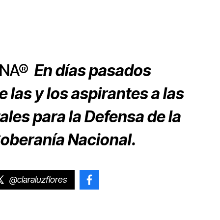
ONA®
En días pasados
e las y los aspirantes a las
les para la Defensa de la
Soberanía Nacional.
@claraluzflores
@ClaraLuzFlores