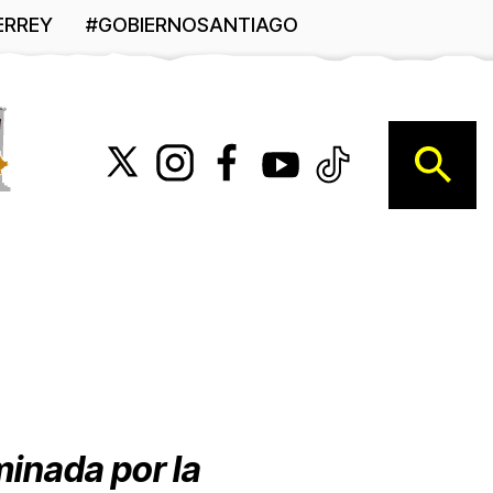
ERREY
#GOBIERNOSANTIAGO
B
inada por la