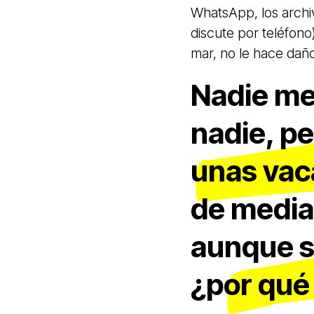
WhatsApp, los archi
discute por teléfono
mar, no le hace dañ
Nadie me
nadie, p
unas vac
de media 
aunque s
¿por qué