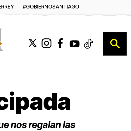
ERREY
#GOBIERNOSANTIAGO
B
cipada
ue nos regalan las