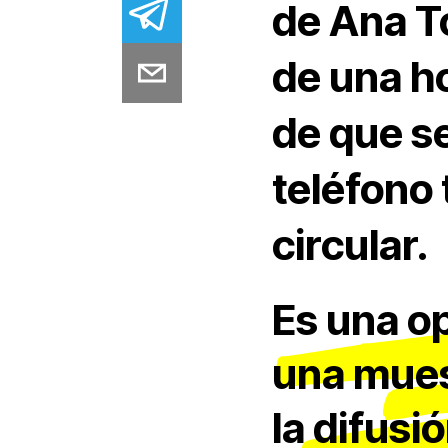
de Ana To
de una ho
de que s
teléfono
circular.
Es una o
una mues
la difusi