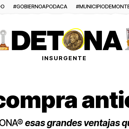
DO
#GOBIERNOAPODACA
#MUNICIPIODEMONT
INSURGENTE
compra anti
ETONA®
esas grandes ventajas q