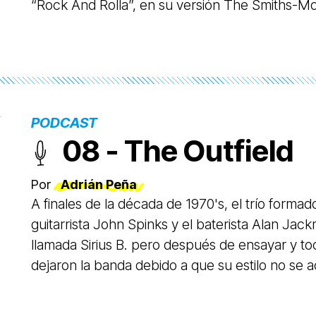
“Rock And Rolla”, en su versión The Smiths-Mo
PODCAST
08 - The Outfield
Por
Adrián Peña
A finales de la década de 1970's, el trío formado
guitarrista John Spinks y el baterista Alan J
llamada Sirius B. pero después de ensayar y to
dejaron la banda debido a que su estilo no se
entonces estaba ganando gran popularidad en L
reagrupo en la zona este de Londres bajo el n