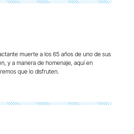
maquetas, llamando la atención del sello
 firmaron contrato en 1984.
pactante muerte a los 65 años de uno de sus
len, y a manera de homenaje, aquí en
emos que lo disfruten.