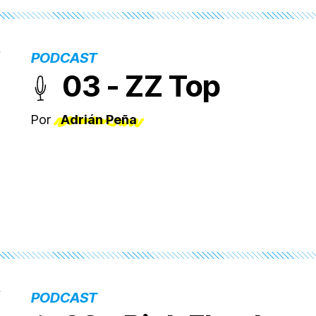
PODCAST
03 - ZZ Top
Por
Adrián Peña
PODCAST