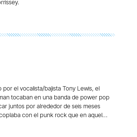
rrissey.
 por el vocalista/bajista Tony Lewis, el
ackman tocaban en una banda de power pop
car juntos por alrededor de seis meses
 acoplaba con el punk rock que en aquel
ondres. Años más tarde el trío se
ombre de The Baseball Boys, con el que