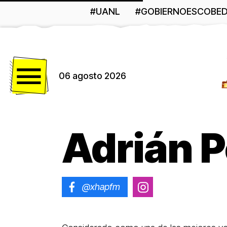
#UANL
#GOBIERNOESCOBE
Menú
06 agosto 2026
Adrián 
@xhapfm
@adrian.penia