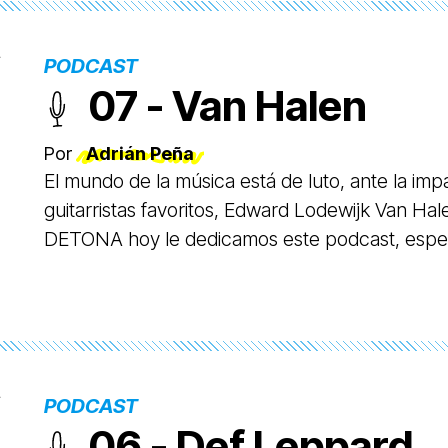
tocaron algunos conciertos y grabaron algunas 
estadounidense Columbia Records, con quienes
PODCAST
07 - Van Halen
Por
Adrián Peña
El mundo de la música está de luto, ante la im
guitarristas favoritos, Edward Lodewijk Van Ha
DETONA hoy le dedicamos este podcast, esper
PODCAST
06 - Def Leppard