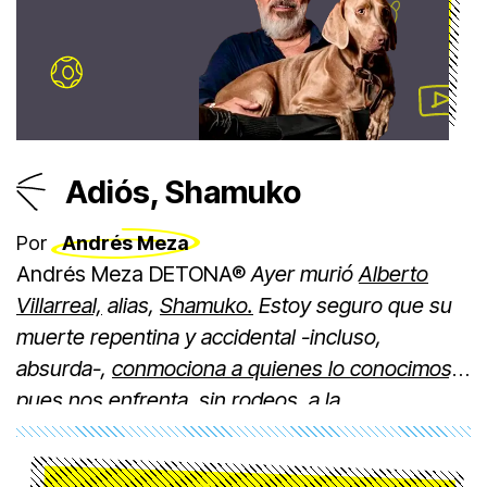
Adiós, Shamuko
Por
Andrés Meza
Andrés Meza DETONA®
Ayer murió
Alberto
Villarreal,
alias,
Shamuko.
Estoy seguro que su
muerte repentina y accidental -incluso,
absurda-,
conmociona a quienes lo conocimos,
pues nos enfrenta, sin rodeos, a la
vulnerabilidad del ser.