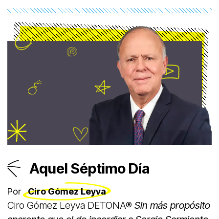
al señor Israel Vallarta en las acciones legales
que ha anunciado contra Carlos Loret y contra
mí.
Aquel Séptimo Día
Por
Ciro Gómez Leyva
Ciro Gómez Leyva DETONA®
Sin más propósito