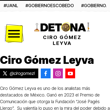
#UANL
#GOBIERNOESCOBEDO
#GOBIERNO
Menú
CIRO GÓMEZ
LEYVA
Ciro Gómez Leyva
@cirogomezl
@CiroGomezLeyva
@cirogomezleyva
@CiroGomezLeyva
Ciro Gómez Leyva es uno de los analistas más
destacados de México. Ganó en 2023 el Premio de
Comunicación que otorga la Fundación “José Pagés
Llergo”. Su valentía lo puso en la mira del poder debido a