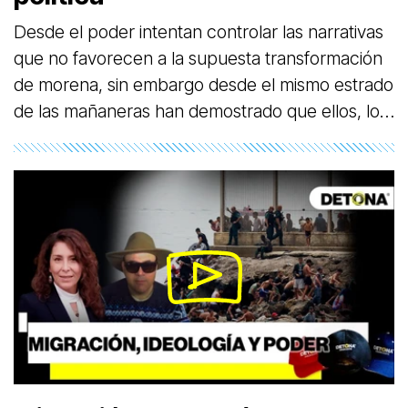
Desde el poder intentan controlar las narrativas
que no favorecen a la supuesta transformación
de morena, sin embargo desde el mismo estrado
de las mañaneras han demostrado que ellos, los
del poder, son los únicos que mienten, hablan
de obras públicas extraordinarias que se caen a
pedazos, de que el pueblo es feliz, aunque les
estén matando a sus hijos, y de que vivimos en
un país de libertades cuando desde que llego
morena al poder, se han asesinado a mas
periodistas y activistas que alzan la voz contra la
corrupcion y los crimenes que cometen los
políticos de morena, se vienen tiempos de
censura, de mas incitación al odió entre
mexicanos, pero como decia Nicolás