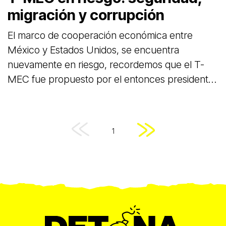
migración y corrupción
El marco de cooperación económica entre
México y Estados Unidos, se encuentra
nuevamente en riesgo, recordemos que el T-
MEC fue propuesto por el entonces presidente
de los Estados Unidos, Donald Trump, y firmado
por el mismo, el entonces presidente de
México, Peña Nieto, y el primer ministro de
1
Canadá, Justin Trudeau, el 30 de noviembre de
2018, en el marco de la Cumbre del G20 en
Buenos Aires, Argentina, este documento
sustituyo al TLCAN Después de un largo
periodo de negociaciones iniciadas a propuesta
del gobierno de Estados Unidos, ya que se
consideraba entonces que urgia modernizar las