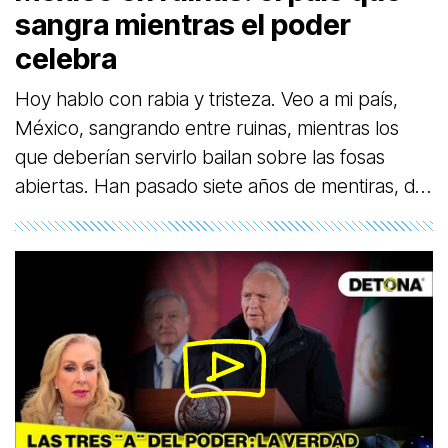
sangra mientras el poder
celebra
Hoy hablo con rabia y tristeza. Veo a mi país,
México, sangrando entre ruinas, mientras los
que deberían servirlo bailan sobre las fosas
abiertas. Han pasado siete años de mentiras, de
simulación, de un gobierno que celebra la
desgracia como si fuera un triunfo. Nos dejaron
miles de muertos, decenas de miles de
desaparecidos, hospitales sin medicinas,
escuelas vacías y familias sin esperanza.
Transformaron el dolor en espectáculo y la
miseria en aplauso comprado. Nos muestran
una “megafarmacia” que no cura, una farsa de
salud, mientras la gente muere sin