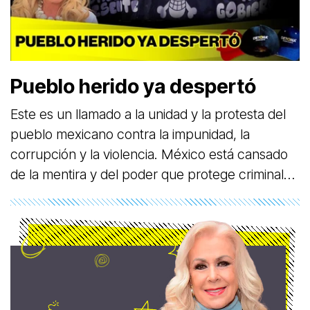
Pueblo herido ya despertó
Este es un llamado a la unidad y la protesta del
pueblo mexicano contra la impunidad, la
corrupción y la violencia. México está cansado
de la mentira y del poder que protege criminales
y abandona a la gente. La reciente marcha no
participó solo un grupo, sino todo el país:
mujeres, hombres, jóvenes, adultos mayores y
familias enteras, todos exigiendo justicia, paz y
dignidad. México ha despertado, el pueblo ya
no se callará, seguiremos marchando este 20 de