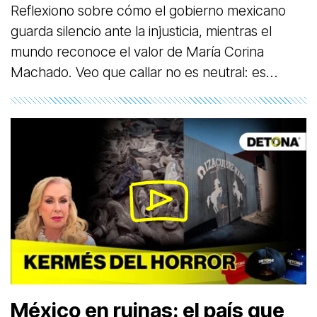
Reflexiono sobre cómo el gobierno mexicano
guarda silencio ante la injusticia, mientras el
mundo reconoce el valor de María Corina
Machado. Veo que callar no es neutral: es
complicidad. Al escuchar a madres que buscan
a sus hijos, comprendo que el Estado elige no
ver ni escuchar. Todo parece seguir un manual
de poder que normaliza la impunidad. Por eso
afirmo que el silencio también gobierna y
también condena.
México en ruinas: el país que