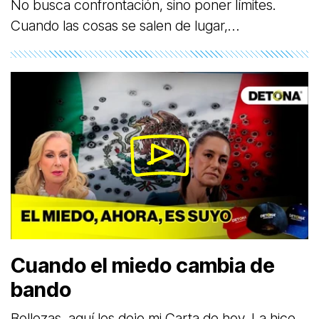
No busca confrontación, sino poner límites.
Cuando las cosas se salen de lugar,
corresponde nombrarlas con respeto, firmeza y
verdad. Aquí no hay ataques, hay posición. Aquí
no hay ruido, hay principios. La dignidad no se
grita: se ejerce. Y cuando se cruza una línea, el
silencio deja de ser opción. Gracias a quienes
entienden que poner orden también es una
forma de amor propio.
Cuando el miedo cambia de
bando
Bellezas, aquí les dejo mi Carta de hoy. La hice