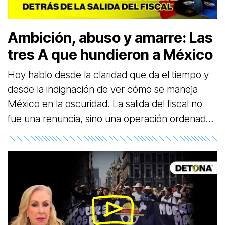
medicamentos ni atención. Callan las cifras,
esconden los cuerpos, manipulan a maestros y
Ambición, abuso y amarre: Las
trabajadores con amenazas.
tres A que hundieron a México
Hoy hablo desde la claridad que da el tiempo y
desde la indignación de ver cómo se maneja
México en la oscuridad. La salida del fiscal no
fue una renuncia, sino una operación ordenada
por las tres A del poder: Andrés Manuel López
Obrador, su hijo Andy López Beltrán y Adán
Augusto López. Lo removieron porque sus
filtraciones ya eran peligrosas para ese triángulo
tabasqueño que busca mantener el control del
país desde las sombras.