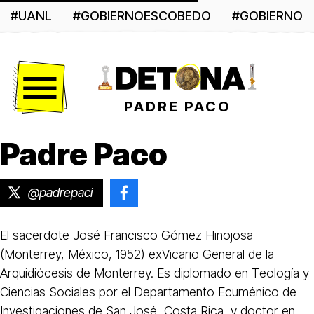
#UANL
#GOBIERNOESCOBEDO
#GOBIERNO
Menú
PADRE PACO
Padre Paco
@padrepaci
@paco.gomez.779642
El sacerdote José Francisco Gómez Hinojosa
(Monterrey, México, 1952) exVicario General de la
Arquidiócesis de Monterrey. Es diplomado en Teología y
Ciencias Sociales por el Departamento Ecuménico de
Investigaciones de San José, Costa Rica, y doctor en