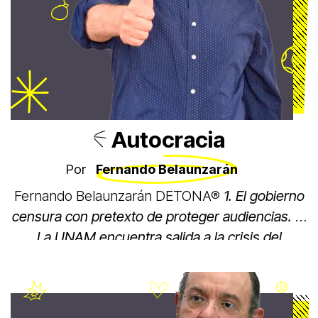
Autocracia
Por
Fernando Belaunzarán
Fernando Belaunzarán
DETONA®
1. El gobierno
censura con pretexto de proteger audiencias. 2.
La UNAM encuentra salida a la crisis del
examen de ingreso. 3. El maltrato al preso
político Ernesto Ruffo es mensaje ominoso del
régimen autoritario. 4. La industria del despojo