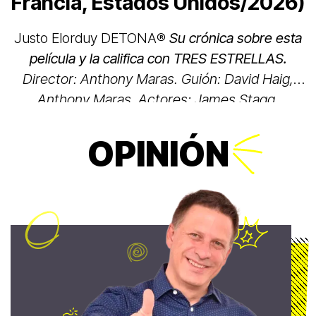
Francia, Estados Unidos/2026)
Justo Elorduy DETONA®️
Su crónica sobre esta
película y la califica con
TRES ESTRELLAS.
Director: Anthony Maras.
Guión: David Haig,
Anthony Maras. Actores: James Stagg,
Brendan Fraser, Kerry Condon y Chris Messina.
OPINIÓN