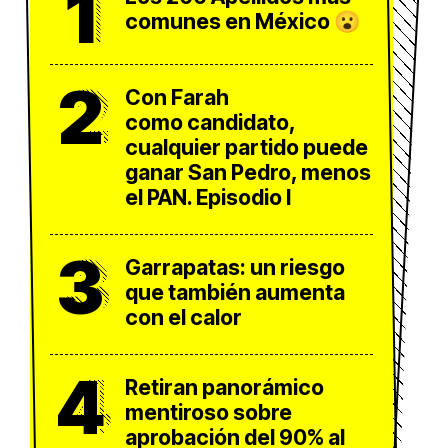
1
comunes en México 😮
2
Con Farah
como candidato,
cualquier partido puede
ganar San Pedro, menos
el PAN. Episodio I
3
Garrapatas: un riesgo
que también aumenta
con el calor
4
Retiran panorámico
mentiroso sobre
aprobación del 90% al