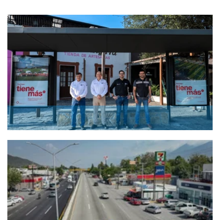
para la ciudadanía, el Presidente Municipal de
Santiago, David de la Peña Marroquín,
entregó la rehabilitación de las 20 paradas de
autobús del municipio, las cuales ahora
ofrecen mayor comodidad, seguridad y
accesibilidad para quienes las utilizan
diariamente.