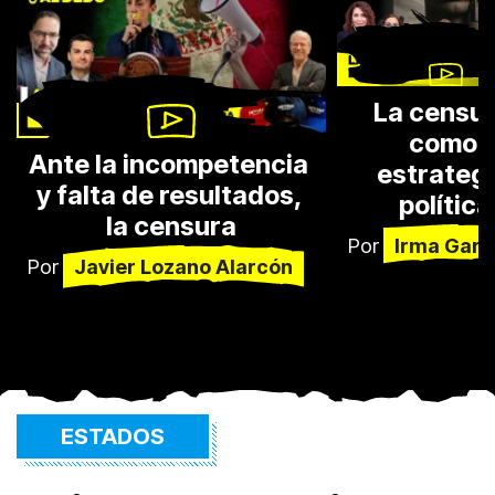
La censur
como 
Ante la incompetencia 
estrategi
y falta de resultados, 
política
la censura
Por
Irma Garr
Por
Javier Lozano Alarcón
ESTADOS