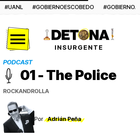
#UANL
#GOBIERNOESCOBEDO
#GOBIERNO
Menú
INSURGENTE
PODCAST
01 - The Police
ROCKANDROLLA
Por
Adrián Peña