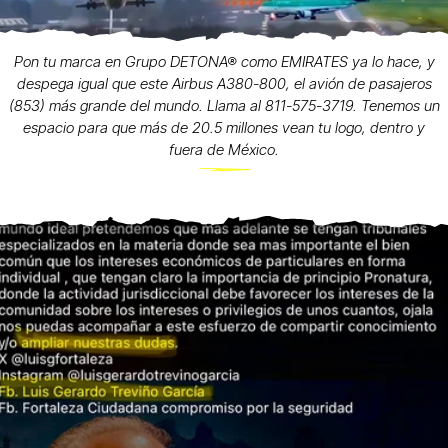
Pon tu marca en Grupo DETONA® como EMIRATES ya lo hace, y
despega igual que este Airbus A380-800, el avión de pasajeros
(853) más grande del mundo. Llama al 811-575-3719. Tenemos un
espacio para que más de 20.5 millones vean tu logo, dentro y
fuera de México.