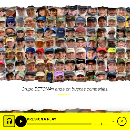
Grupo DETONA® anda en buenas compañías.
PRESIONA PLAY
--:-- / --:--