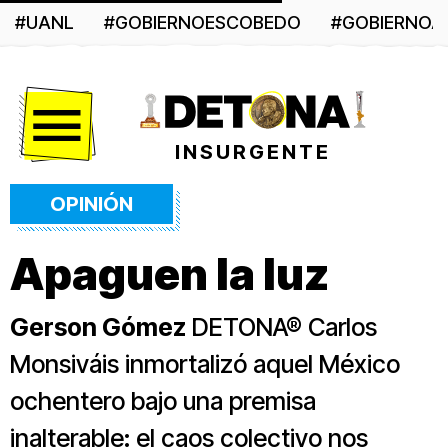
#UANL
#GOBIERNOESCOBEDO
#GOBIERNO
Menú
INSURGENTE
OPINIÓN
Apaguen la luz
Gerson Gómez
DETONA® Carlos
Monsiváis inmortalizó aquel México
ochentero bajo una premisa
inalterable: el caos colectivo nos