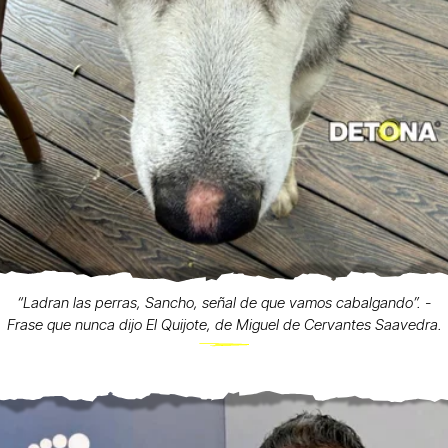
“Ladran las perras, Sancho, señal de que vamos cabalgando”. -
Frase que nunca dijo El Quijote, de Miguel de Cervantes Saavedra.