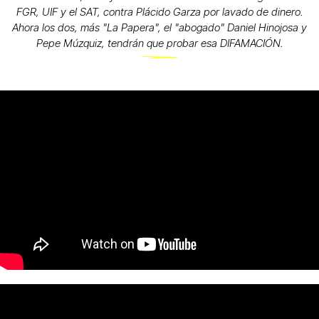
FGR, UIF y el SAT, contra Plácido Garza por lavado de dinero.
Ahora los dos, más "La Papera", el "abogado" Daniel Hinojosa y
Pepe Múzquiz, tendrán que probar esa DIFAMACIÓN.