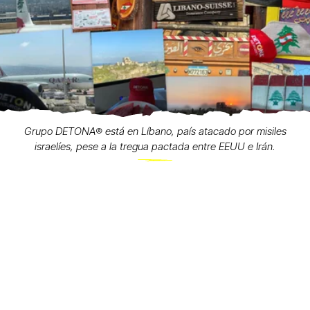
Grupo DETONA®️ está en Líbano, país atacado por misiles
israelíes, pese a la tregua pactada entre EEUU e Irán.