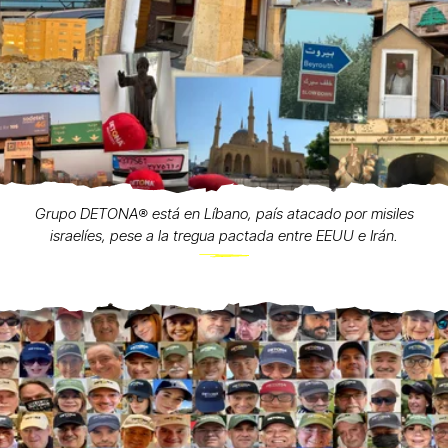
Grupo DETONA®️ está en Líbano, país atacado por misiles
israelíes, pese a la tregua pactada entre EEUU e Irán.