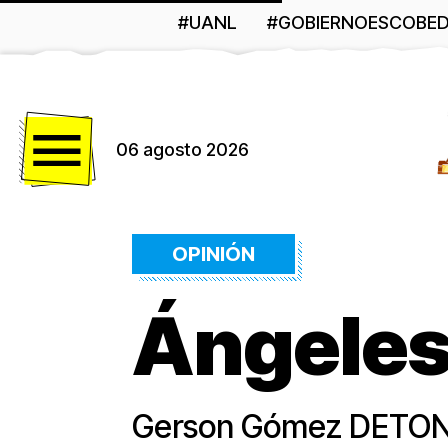
#UANL
#GOBIERNOESCOBE
Menú
06 agosto 2026
OPINIÓN
Ángeles
Gerson Gómez DETONA® 