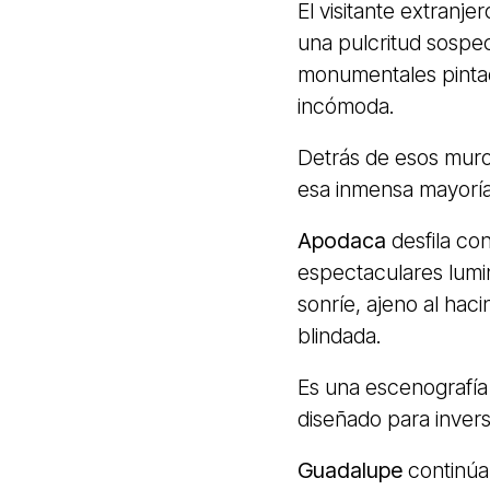
El visitante extranj
una pulcritud sospec
monumentales pintad
incómoda.
Detrás de esos muro
esa inmensa mayoría 
Apodaca
desfila co
espectaculares lumin
sonríe, ajeno al hac
blindada.
Es una escenografía
diseñado para invers
Guadalupe
continúa