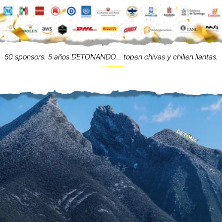
50 sponsors. 5 años DETONANDO... topen chivas y chillen llantas.