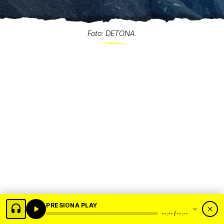
Foto: DETONA.
PRESIONA PLAY
--:-- / --:--