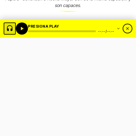
son capaces.
PRESIONA PLAY
--:-- / --:--