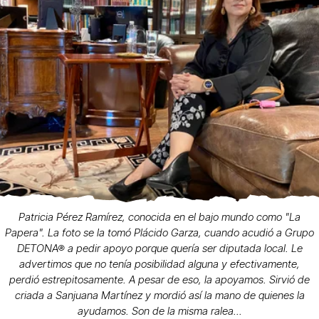
Patricia Pérez Ramírez, conocida en el bajo mundo como "La
Papera". La foto se la tomó Plácido Garza, cuando acudió a Grupo
DETONA® a pedir apoyo porque quería ser diputada local. Le
advertimos que no tenía posibilidad alguna y efectivamente,
perdió estrepitosamente. A pesar de eso, la apoyamos. Sirvió de
criada a Sanjuana Martínez y mordió así la mano de quienes la
ayudamos. Son de la misma ralea...