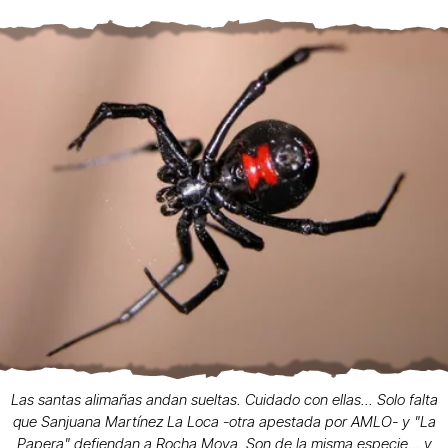
Las santas alimañas andan sueltas. Cuidado con ellas... Solo falta
que Sanjuana Martínez La Loca -otra apestada por AMLO- y "La
Papera" defiendan a Rocha Moya. Son de la misma especie... y