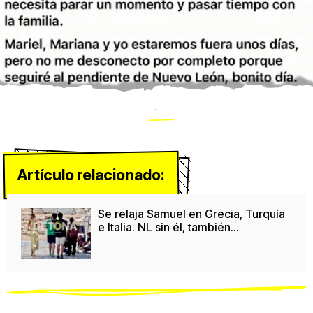
.
Artículo relacionado:
Se relaja Samuel en Grecia, Turquía
e Italia. NL sin él, también...