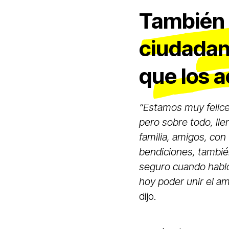
También 
ciudadan
que los 
“Estamos muy felices
pero sobre todo, lle
familia, amigos, co
bendiciones, tambié
seguro cuando hablo
hoy poder unir el a
dijo.