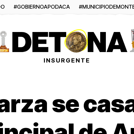
DO
#GOBIERNOAPODACA
#MUNICIPIODEMONT
INSURGENTE
rza se casa
rincipal de 