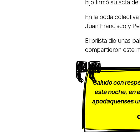
hijo firmó su acta de
En la boda colectiv
Juan Francisco y Per
El priista dio unas p
compartieron este m
Saludo con resp
esta noche, en 
apodaquenses uni