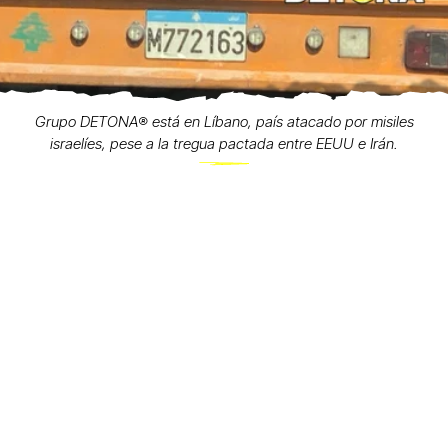
Grupo DETONA®️ está en Líbano, país atacado por misiles
israelíes, pese a la tregua pactada entre EEUU e Irán.