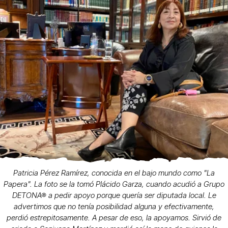
Patricia Pérez Ramírez, conocida en el bajo mundo como "La
Papera". La foto se la tomó Plácido Garza, cuando acudió a Grupo
DETONA® a pedir apoyo porque quería ser diputada local. Le
advertimos que no tenía posibilidad alguna y efectivamente,
perdió estrepitosamente. A pesar de eso, la apoyamos. Sirvió de