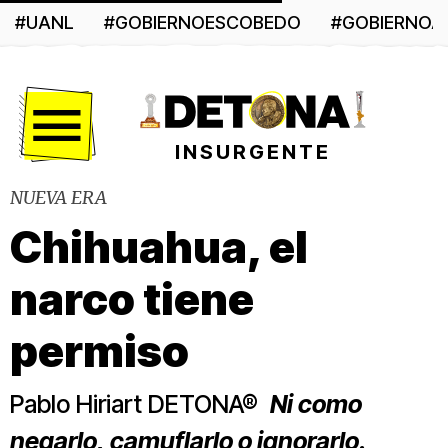
#UANL
#GOBIERNOESCOBEDO
#GOBIERNO
Menú
INSURGENTE
NUEVA ERA
Chihuahua, el
narco tiene
permiso
Pablo Hiriart DETONA®
Ni como
negarlo, camuflarlo o ignorarlo.