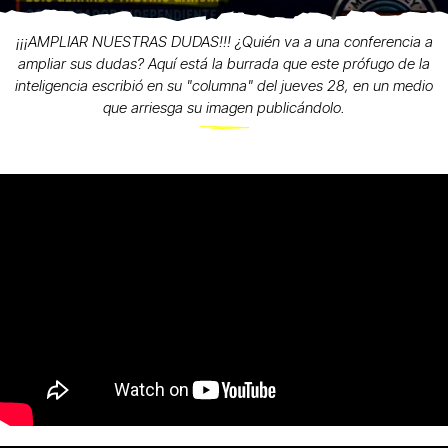
¡¡¡AMPLIAR NUESTRAS DUDAS!!! ¿Quién va a una conferencia a
ampliar sus dudas? Aquí está la burrada que este prófugo de la
inteligencia escribió en su "columna" del jueves 28, en un medio
que arriesga su imagen publicándolo.