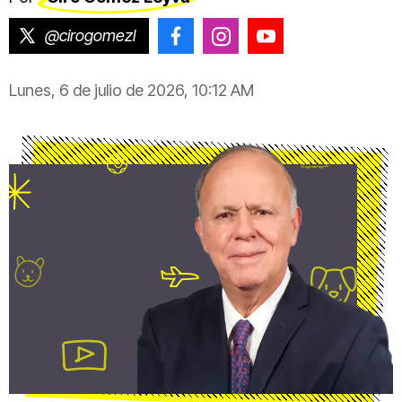
@cirogomezl
@CiroGomezLeyva
@cirogomezleyva
@CiroGomezLeyv
Lunes, 6 de julio de 2026, 10:12 AM