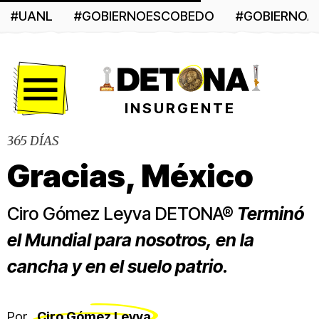
#UANL
#GOBIERNOESCOBEDO
#GOBIERNO
Menú
INSURGENTE
365 DÍAS
Gracias, México
Ciro Gómez Leyva DETONA®
Terminó
el Mundial para nosotros, en la
cancha y en el suelo patrio.
Por
Ciro Gómez Leyva