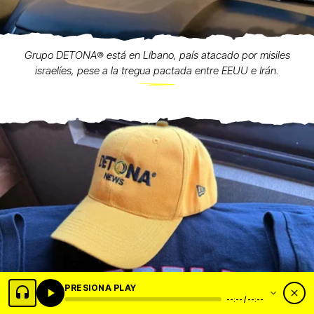
Grupo DETONA®️ está en Líbano, país atacado por misiles
israelíes, pese a la tregua pactada entre EEUU e Irán.
PRESIONA PLAY
--:-- / --:--