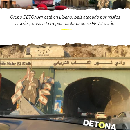
Grupo DETONA®️ está en Líbano, país atacado por misiles
israelíes, pese a la tregua pactada entre EEUU e Irán.