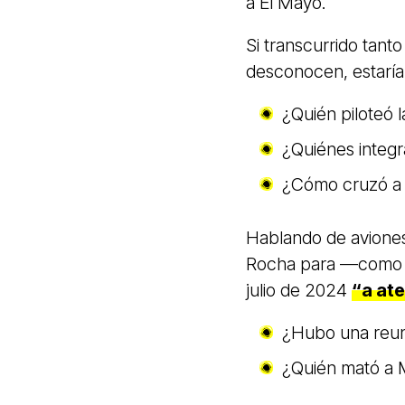
a El Mayo.
Si transcurrido tanto
desconocen, estarí
¿Quién piloteó 
¿Quiénes integra
¿Cómo cruzó a 
Hablando de aviones
Rocha para —como é
julio de 2024
“a at
¿Hubo una reun
¿Quién mató a 