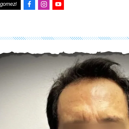
ogomezl
@CiroGomezLeyva
@cirogomezleyva
@CiroGomezLeyvaOficial