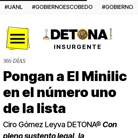
#UANL
#GOBIERNOESCOBEDO
#GOBIERNO
Menú
INSURGENTE
365 DÍAS
Pongan a El Minilic
en el número uno
de la lista
Ciro Gómez Leyva DETONA®
Con
pleno sustento legal, la