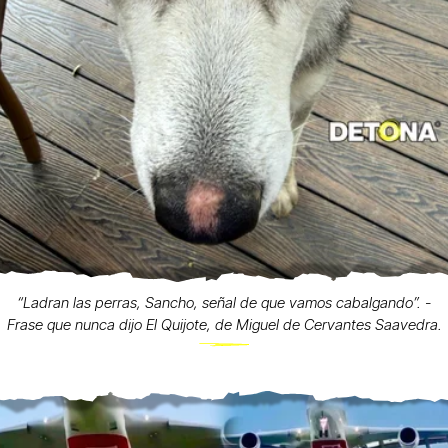
“Ladran las perras, Sancho, señal de que vamos cabalgando”. -
Frase que nunca dijo El Quijote, de Miguel de Cervantes Saavedra.