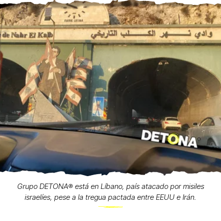
Grupo DETONA®️ está en Líbano, país atacado por misiles
israelíes, pese a la tregua pactada entre EEUU e Irán.