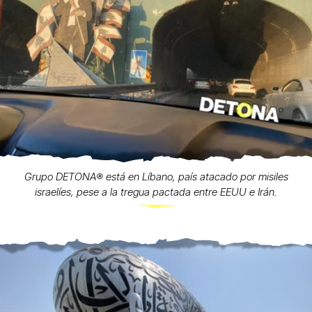
Grupo DETONA®️ está en Líbano, país atacado por misiles
israelíes, pese a la tregua pactada entre EEUU e Irán.