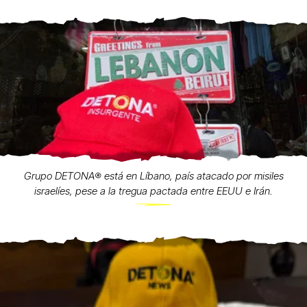
Grupo DETONA®️ está en Líbano, país atacado por misiles
israelíes, pese a la tregua pactada entre EEUU e Irán.