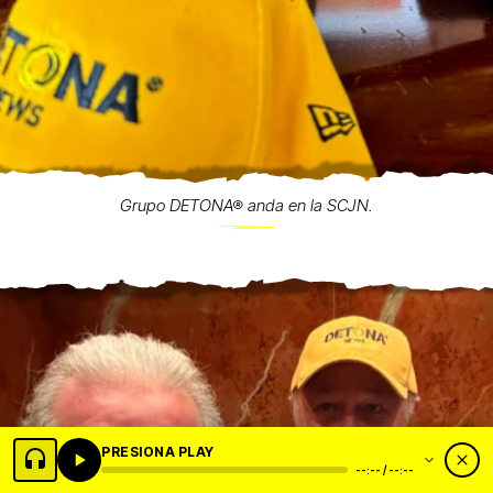
Grupo DETONA® anda en la SCJN.
PRESIONA PLAY
--:-- / --:--