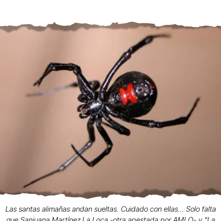
Las santas alimañas andan sueltas. Cuidado con ellas... Solo falta
que Sanjuana Martínez La Loca -otra apestada por AMLO- y "La