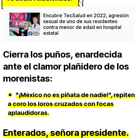
Encubre TecSalud en 2022, agresión
sexual de uno de sus residentes
contra menor de edad en hospital
estatal
Cierra los puños, enardecida
ante el clamor plañidero de los
morenistas:
"¡México no es piñata de nadie!", repiten
a coro los loros cruzados con focas
aplaudidoras.
Enterados, señora presidente.