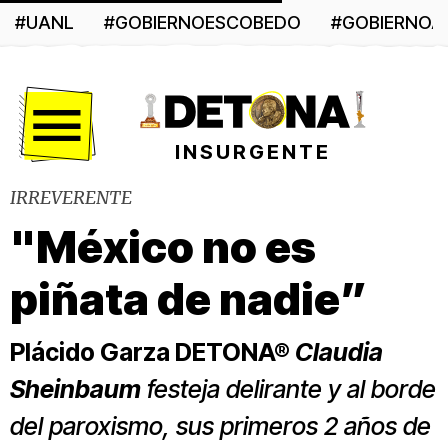
#UANL
#GOBIERNOESCOBEDO
#GOBIERNO
Menú
INSURGENTE
IRREVERENTE
"México no es
piñata de nadie”
Plácido Garza DETONA®
Claudia
Sheinbaum
festeja delirante y al borde
del paroxismo, sus primeros 2 años de