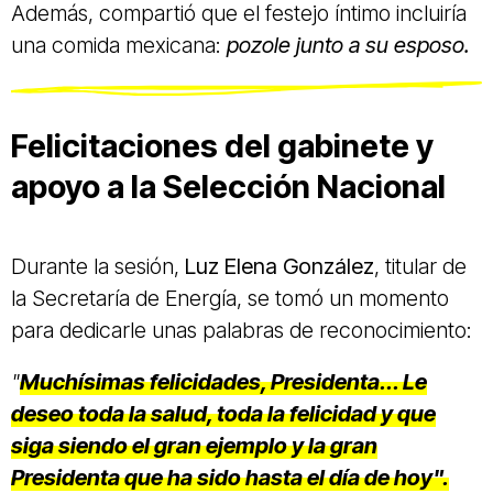
Además, compartió que el festejo íntimo incluiría
una comida mexicana:
pozole junto a su esposo.
Felicitaciones del gabinete y
apoyo a la Selección Nacional
Durante la sesión,
Luz Elena González
, titular de
la Secretaría de Energía, se tomó un momento
para dedicarle unas palabras de reconocimiento:
"
Muchísimas felicidades, Presidenta... Le
deseo toda la salud, toda la felicidad y que
siga siendo el gran ejemplo y la gran
Presidenta que ha sido hasta el día de hoy".