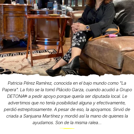
Patricia Pérez Ramírez, conocida en el bajo mundo como "La
Papera". La foto se la tomó Plácido Garza, cuando acudió a Grupo
DETONA® a pedir apoyo porque quería ser diputada local. Le
advertimos que no tenía posibilidad alguna y efectivamente,
perdió estrepitosamente. A pesar de eso, la apoyamos. Sirvió de
criada a Sanjuana Martínez y mordió así la mano de quienes la
ayudamos. Son de la misma ralea...