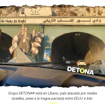
Grupo DETONA®️ está en Líbano, país atacado por misiles
israelíes, pese a la tregua pactada entre EEUU e Irán.