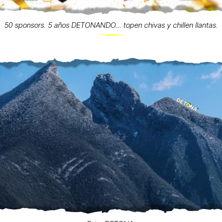
50 sponsors. 5 años DETONANDO... topen chivas y chillen llantas.