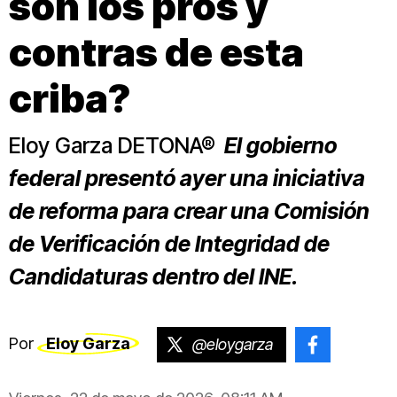
son los pros y
contras de esta
criba?
Eloy Garza DETONA®
El gobierno
federal presentó ayer una iniciativa
de reforma para crear una Comisión
de Verificación de Integridad de
Candidaturas dentro del INE.
Por
Eloy Garza
@eloygarza
@Eloygar