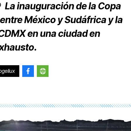
®
La inauguración de la Copa
 entre México y Sudáfrica y la
 CDMX en una ciudad en
exhausto.
geliux
@rogelioriosherran
http://rogeliorios.blogspot.com/