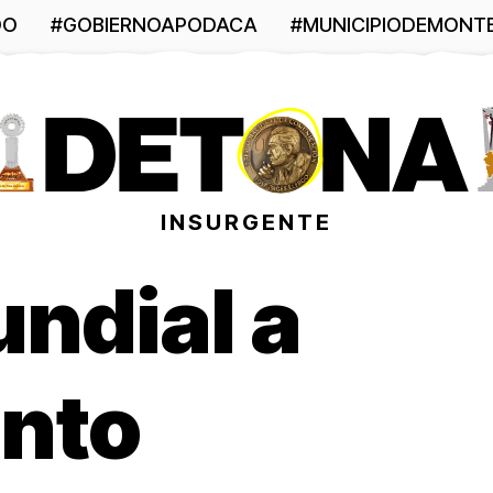
DO
#GOBIERNOAPODACA
#MUNICIPIODEMONT
INSURGENTE
ndial a
onto