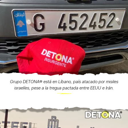
Grupo DETONA®️ está en Líbano, país atacado por misiles
israelíes, pese a la tregua pactada entre EEUU e Irán.