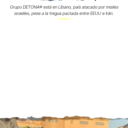
Grupo DETONA®️ está en Líbano, país atacado por misiles
israelíes, pese a la tregua pactada entre EEUU e Irán.