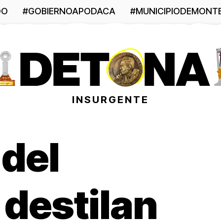
DO
#GOBIERNOAPODACA
#MUNICIPIODEMONT
INSURGENTE
 del
 destilan