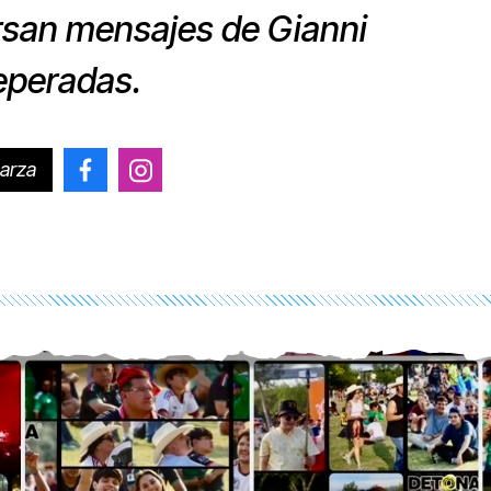
rsan mensajes de Gianni
leperadas.
arza
@placido.garza
@placido.garza