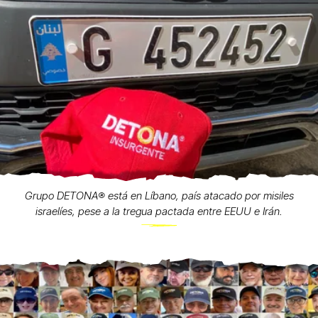
Grupo DETONA®️ está en Líbano, país atacado por misiles
israelíes, pese a la tregua pactada entre EEUU e Irán.