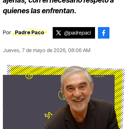
ajenas, con el necesario respeto a
quienes las enfrentan.
Por
Padre Paco
@padrepaci
@paco.
Jueves, 7 de mayo de 2026, 08:06 AM