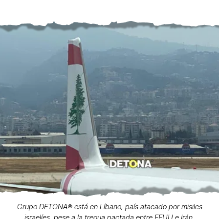
Grupo DETONA®️ está en Líbano, país atacado por misiles
israelíes, pese a la tregua pactada entre EEUU e Irán.