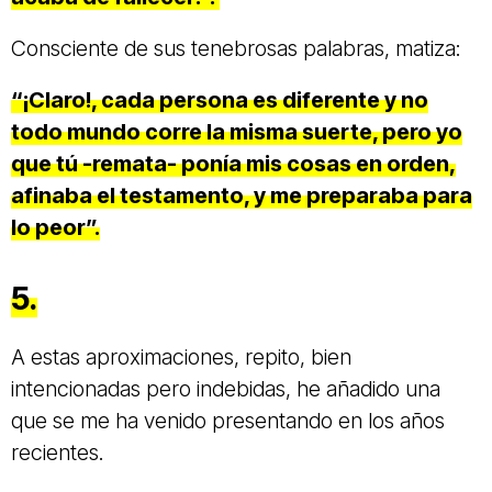
Consciente de sus tenebrosas palabras, matiza:
“¡Claro!, cada persona es diferente y no
todo mundo corre la misma suerte, pero yo
que tú -remata- ponía mis cosas en orden,
afinaba el testamento, y me preparaba para
lo peor”.
5.
A estas aproximaciones, repito, bien
intencionadas pero indebidas, he añadido una
que se me ha venido presentando en los años
recientes.