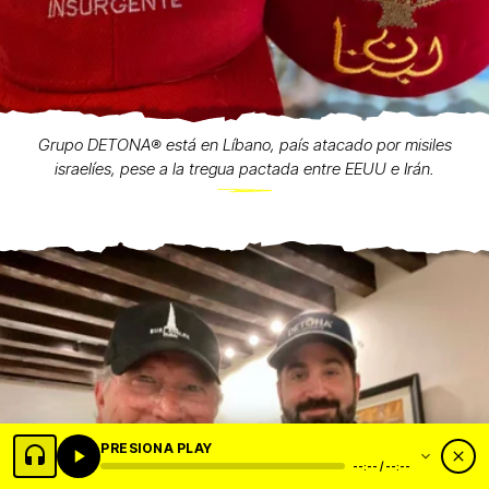
Grupo DETONA®️ está en Líbano, país atacado por misiles
israelíes, pese a la tregua pactada entre EEUU e Irán.
PRESIONA PLAY
--:-- / --:--