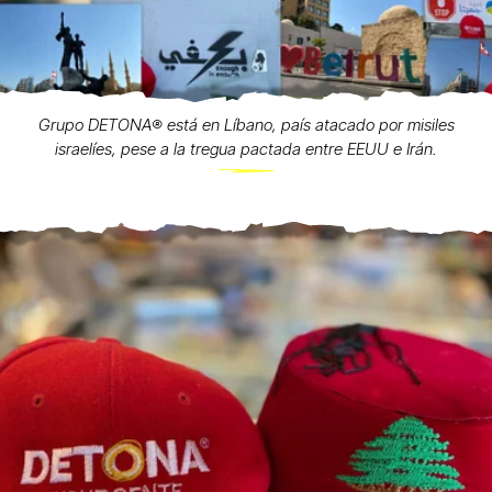
Grupo DETONA®️ está en Líbano, país atacado por misiles
israelíes, pese a la tregua pactada entre EEUU e Irán.