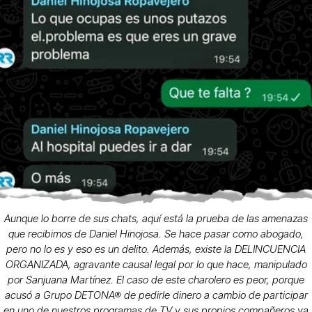
Aunque lo borre de sus chats, aquí está la prueba de las amenazas
que recibimos de Daniel Hinojosa. Se hace pasar como abogado,
pero no lo es y eso es un delito. Además, existe la DELINCUENCIA
ORGANIZADA, agravante causal legal por lo que hace, manipulado
por Sanjuana Martínez. El caso de este charolero es peor, porque
acusó a Grupo DETONA® de pedirle dinero a cambio de participar
en uno de nuestros programas de TV y sus propios compañeros ya