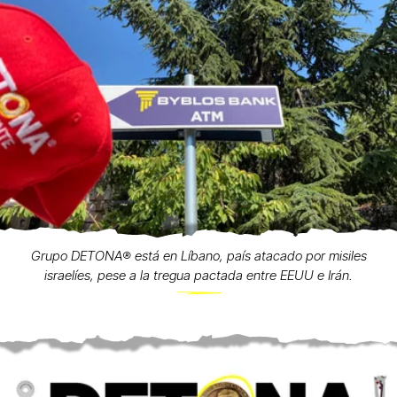
Grupo DETONA®️ está en Líbano, país atacado por misiles
israelíes, pese a la tregua pactada entre EEUU e Irán.