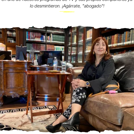
lo desmintieron. ¡Agárrate, "abogado"!