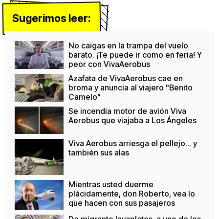
Sugerimos leer:
No caigas en la trampa del vuelo
barato. ¡Te puede ir como en feria! Y
peor con VivaAerobus
Azafata de VivaAerobus cae en
broma y anuncia al viajero "Benito
Camelo"
Se incendia motor de avión Viva
Aerobus que viajaba a Los Ángeles
Viva Aerobus arriesga el pellejo... y
también sus alas
Mientras usted duerme
plácidamente, don Roberto, vea lo
que hacen con sus pasajeros
De migrante lavaplatos, a uno de los