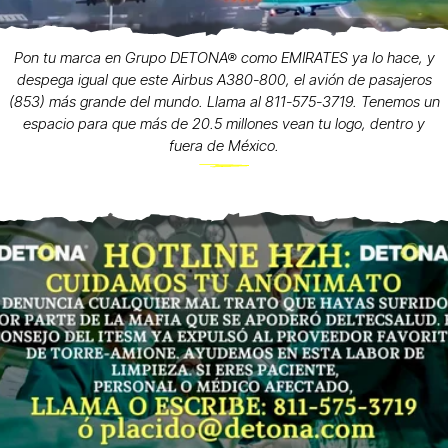
Pon tu marca en Grupo DETONA® como EMIRATES ya lo hace, y
despega igual que este Airbus A380-800, el avión de pasajeros
(853) más grande del mundo. Llama al 811-575-3719. Tenemos un
espacio para que más de 20.5 millones vean tu logo, dentro y
fuera de México.