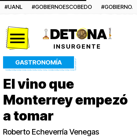
#UANL
#GOBIERNOESCOBEDO
#GOBIERNO
Menú
INSURGENTE
GASTRONOMÍA
El vino que
Monterrey empezó
a tomar
Roberto Echeverría Venegas