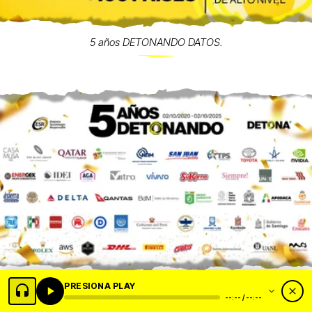
5 años DETONANDO DATOS.
PRESIONA PLAY
50 sponsors. 5 años DETONANDO... topen chivas y chillen llantas.
--:-- / --:--