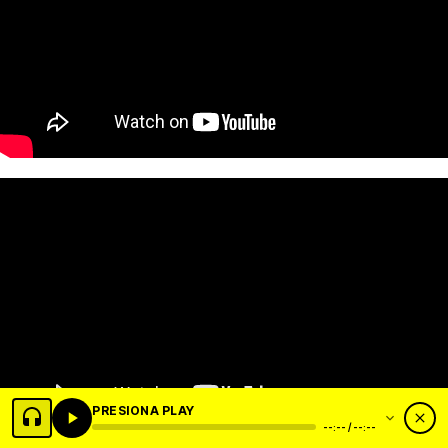
PRESIONA PLAY
--:-- / --:--