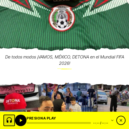
De todos modos ¡VAMOS, MÉXICO, DETONA en el Mundial FIFA
2026!
PRESIONA PLAY
--:-- / --:--