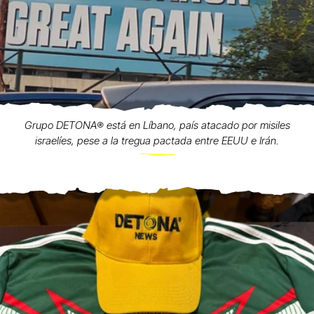
Grupo DETONA®️ está en Líbano, país atacado por misiles
israelíes, pese a la tregua pactada entre EEUU e Irán.