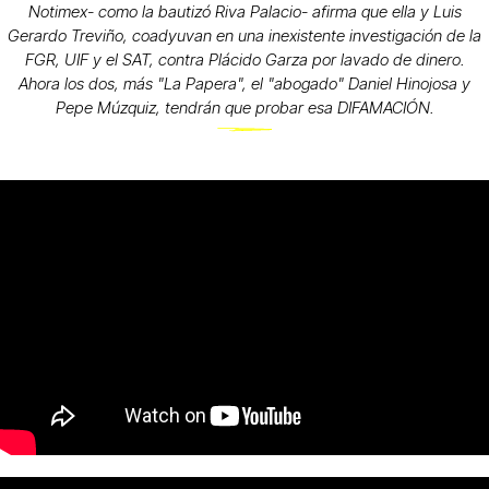
Notimex- como la bautizó Riva Palacio- afirma que ella y Luis
Gerardo Treviño, coadyuvan en una inexistente investigación de la
FGR, UIF y el SAT, contra Plácido Garza por lavado de dinero.
Ahora los dos, más "La Papera", el "abogado" Daniel Hinojosa y
Pepe Múzquiz, tendrán que probar esa DIFAMACIÓN.