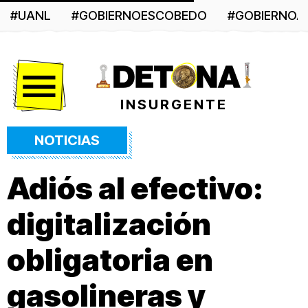
#UANL
#GOBIERNOESCOBEDO
#GOBIERNO
Menú
INSURGENTE
NOTICIAS
Adiós al efectivo:
digitalización
obligatoria en
gasolineras y