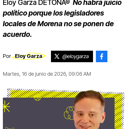
Eloy Garza DETONA®
No habrá juicio
político porque los legisladores
locales de Morena no se ponen de
acuerdo.
Por
Eloy Garza
@eloygarza
@Eloygar
Martes, 16 de junio de 2026, 09:06 AM