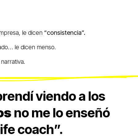
.
empresa, le dicen
“consistencia”.
nado… le dicen menso.
narrativa.
rendí viendo a los
os
no me lo enseñó
ife coach”.