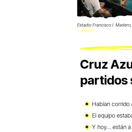
Estadio Francisco I. Madero,
Cruz Azu
partidos 
Habían corrido a
El equipo estaba
Y hoy… están a u