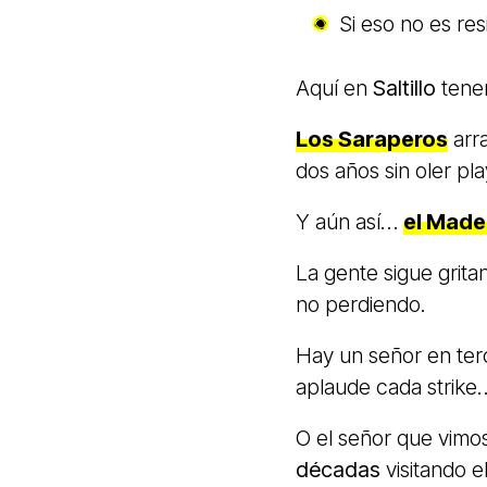
Si eso no es res
Aquí en
Saltillo
tenem
Los Saraperos
arr
dos años sin oler pla
Y aún así…
el
Made
La gente sigue grit
no perdiendo.
Hay un señor en ter
aplaude cada strike…
O el señor que vimo
décadas
visitando 