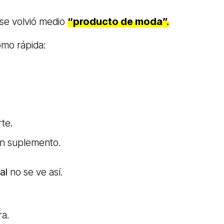
a se volvió medio
“producto de moda”.
omo rápida:
te.
un suplemento.
al
no se ve así.
ra.