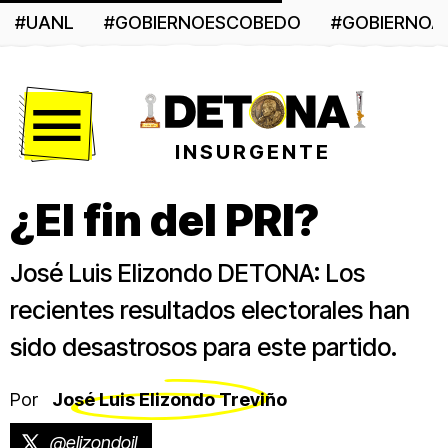
#UANL
#GOBIERNOESCOBEDO
#GOBIERNO
Menú
INSURGENTE
¿El fin del PRI?
José Luis Elizondo DETONA: Los
recientes resultados electorales han
sido desastrosos para este partido.
Por
José Luis Elizondo Treviño
@elizondojl