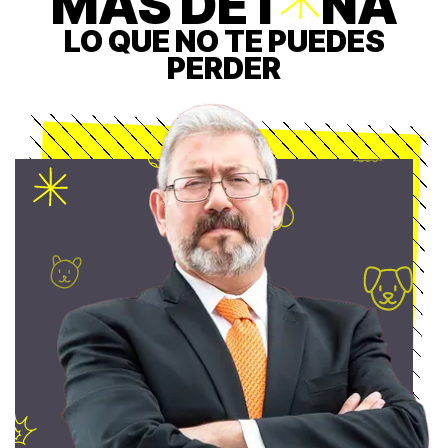
MÁS DET
O
NA
LO QUE NO TE PUEDES
PERDER