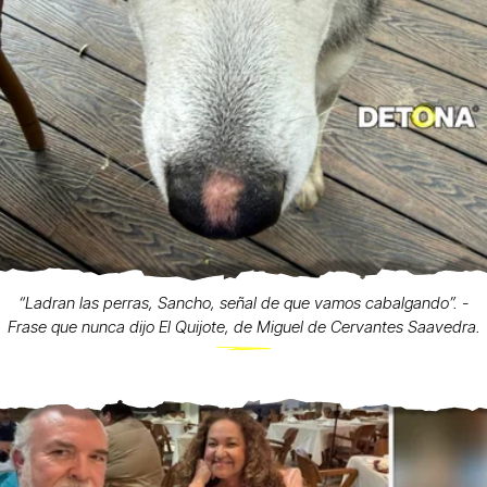
“Ladran las perras, Sancho, señal de que vamos cabalgando”. -
Frase que nunca dijo El Quijote, de Miguel de Cervantes Saavedra.