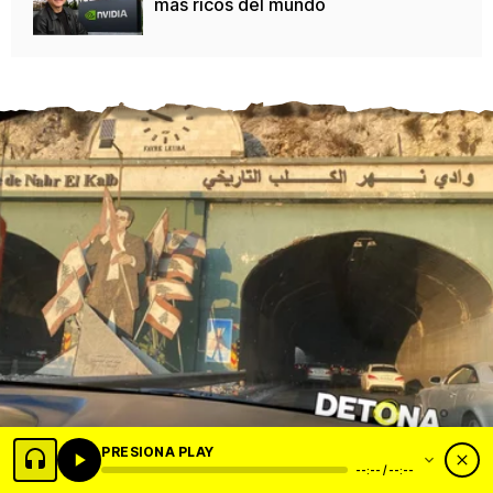
más ricos del mundo
PRESIONA PLAY
--:-- / --:--