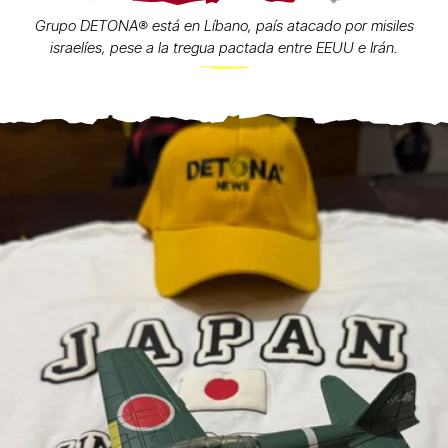
Grupo DETONA®️ está en Líbano, país atacado por misiles
israelíes, pese a la tregua pactada entre EEUU e Irán.