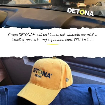
Grupo DETONA®️ está en Líbano, país atacado por misiles
israelíes, pese a la tregua pactada entre EEUU e Irán.