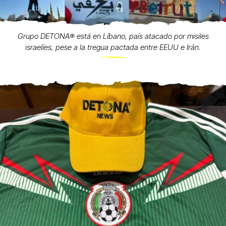
Grupo DETONA®️ está en Líbano, país atacado por misiles
israelíes, pese a la tregua pactada entre EEUU e Irán.