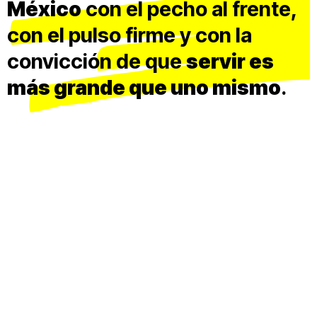
México
con el pecho al frente,
con el pulso firme y con la
convicción de que
servir es
más grande que uno mismo
.