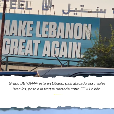
Grupo DETONA®️ está en Líbano, país atacado por misiles
israelíes, pese a la tregua pactada entre EEUU e Irán.