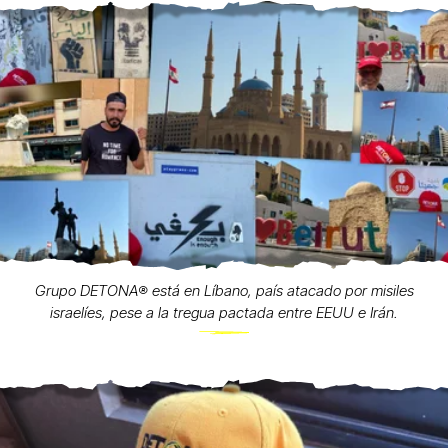
Grupo DETONA®️ está en Líbano, país atacado por misiles
israelíes, pese a la tregua pactada entre EEUU e Irán.