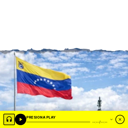
PRESIONA PLAY
--:-- / --:--