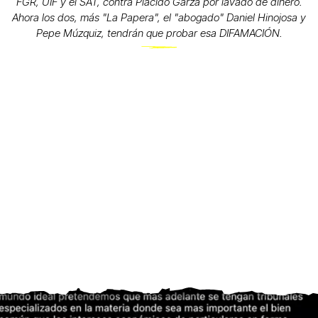
FGR, UIF y el SAT, contra Plácido Garza por lavado de dinero.
Ahora los dos, más "La Papera", el "abogado" Daniel Hinojosa y
Pepe Múzquiz, tendrán que probar esa DIFAMACIÓN.