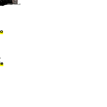
o
,
de