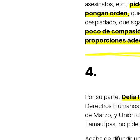
asesinatos, etc.,
pid
pongan orden,
que
despiadado, que siga
poco de compasión
proporciones ade
4.
Por su parte,
Delia 
Derechos Humanos y 
de Marzo, y Unión 
Tamaulipas, no pide j
Acaba de difundir un