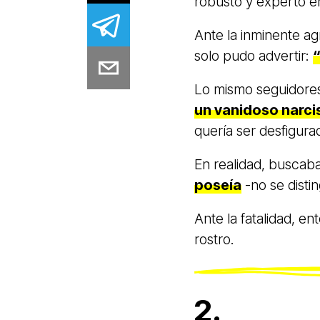
robusto y experto en
Ante la inminente ag
solo pudo advertir:
“
Lo mismo seguidores 
un vanidoso narci
quería ser desfigura
En realidad, buscab
poseía
-no se distin
Ante la fatalidad, e
rostro.
2.