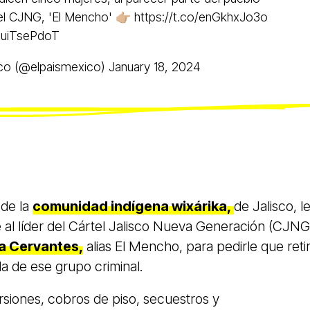
r el CJNG, 'El Mencho' 👉🏼
https://t.co/enGkhxJo3o
/auiTsePdoT
co (@elpaismexico)
January 18, 2024
 de la
comunidad indígena wixárika,
de Jalisco, l
 al líder del Cártel Jalisco Nueva Generación (CJNG
 Cervantes,
alias El Mencho, para pedirle que reti
la de ese grupo criminal.
rsiones, cobros de piso, secuestros y