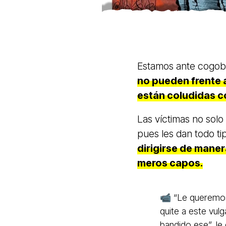
Estamos ante cogobie
no pueden frente 
están coludidas c
Las víctimas no solo
pues les dan todo ti
dirigirse de manera
meros capos.
📹 “Le queremos
quite a este vulg
bandido ese”, le