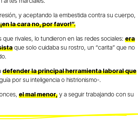
 artes marciales.
resión, y aceptando la embestida contra su cuerpo,
¡en la cara no, por favor!”.
que rivales, lo tundieron en las redes sociales:
era
sista
que solo cuidaba su rostro, un “carita” que no
do.
a
defender la principal herramienta laboral que
guía por su inteligencia o histrionismo-.
ntonces,
el mal menor,
y a seguir trabajando con su