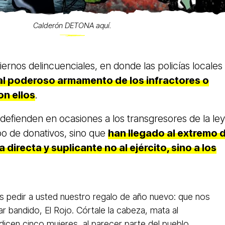
Calderón DETONA aquí.
rnos delincuenciales, en donde las policías locales
al poderoso armamento de los infractores o
on ellos
.
 defienden en ocasiones a los transgresores de la ley
po de donativos, sino que
han llegado al extremo 
 directa y suplicante no al ejército, sino a los
 pedir a usted nuestro regalo de año nuevo: que nos
ar bandido, El Rojo. Córtale la cabeza, mata al
 dicen cinco mujeres, al parecer parte del pueblo