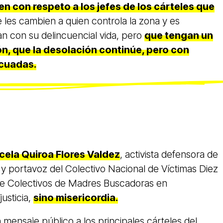
en con respeto a los jefes de los cárteles que
 les cambien a quien controla la zona y es
n con su delincuencial vida, pero
que tengan un
, que la desolación continúe, pero con
cuadas.
Icela Quiroa Flores Valdez
, activista defensora de
portavoz del Colectivo Nacional de Víctimas Diez
de Colectivos de Madres Buscadoras en
usticia,
sino misericordia.
 mensaje público a los principales cárteles del