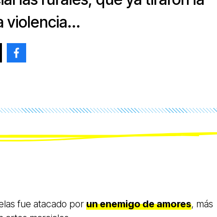
 violencia...
@paco.gomez.779642
elas fue atacado por
un enemigo de amores
, más