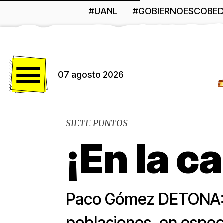
#UANL
#GOBIERNOESCOBE
Menú
07 agosto 2026
SIETE PUNTOS
¡En la c
Paco Gómez DETONA: E
poblaciones, en especia