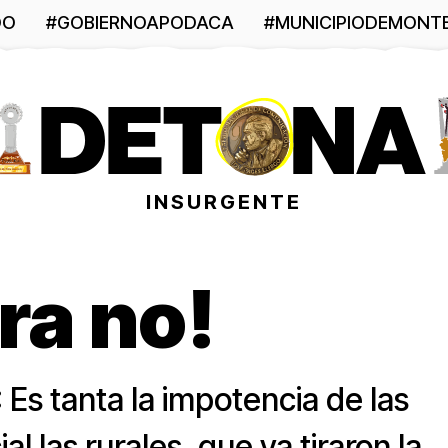
DO
#GOBIERNOAPODACA
#MUNICIPIODEMONT
INSURGENTE
ara no!
s tanta la impotencia de las
l las rurales, que ya tiraron la