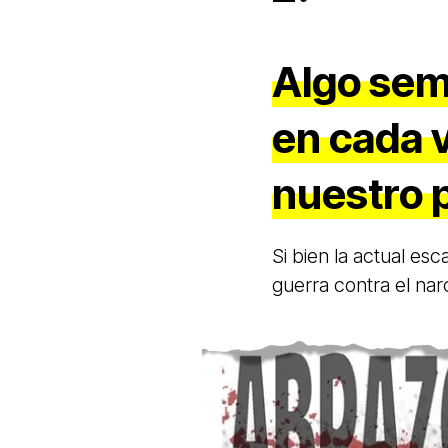
Algo sem
en cada 
nuestro p
Si bien la actual esc
guerra contra el na