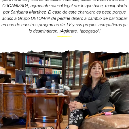
ORGANIZADA, agravante causal legal por lo que hace, manipulado
por Sanjuana Martínez. El caso de este charolero es peor, porque
acusó a Grupo DETONA® de pedirle dinero a cambio de participar
en uno de nuestros programas de TV y sus propios compañeros ya
lo desmintieron. ¡Agárrate, "abogado"!