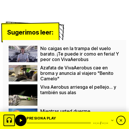
Sugerimos leer:
No caigas en la trampa del vuelo
barato. ¡Te puede ir como en feria! Y
peor con VivaAerobus
Azafata de VivaAerobus cae en
broma y anuncia al viajero "Benito
Camelo"
Viva Aerobus arriesga el pellejo... y
también sus alas
Mientras usted duerme
plácidamente, don Roberto, vea lo
PRESIONA PLAY
que hacen con sus pasajeros
--:-- / --:--