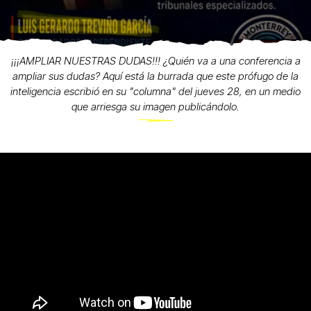
¡¡¡AMPLIAR NUESTRAS DUDAS!!! ¿Quién va a una conferencia a
ampliar sus dudas? Aquí está la burrada que este prófugo de la
inteligencia escribió en su "columna" del jueves 28, en un medio
que arriesga su imagen publicándolo.