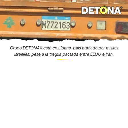
Grupo DETONA®️ está en Líbano, país atacado por misiles
israelíes, pese a la tregua pactada entre EEUU e Irán.