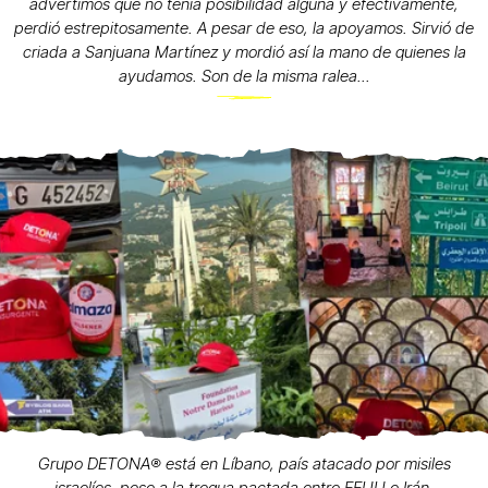
advertimos que no tenía posibilidad alguna y efectivamente,
perdió estrepitosamente. A pesar de eso, la apoyamos. Sirvió de
criada a Sanjuana Martínez y mordió así la mano de quienes la
ayudamos. Son de la misma ralea...
Grupo DETONA®️ está en Líbano, país atacado por misiles
israelíes, pese a la tregua pactada entre EEUU e Irán.