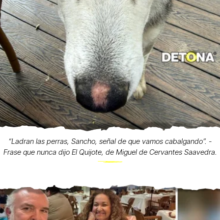
“Ladran las perras, Sancho, señal de que vamos cabalgando”. -
Frase que nunca dijo El Quijote, de Miguel de Cervantes Saavedra.