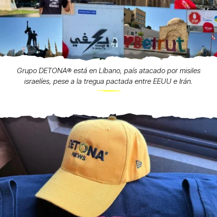
Grupo DETONA®️ está en Líbano, país atacado por misiles
israelíes, pese a la tregua pactada entre EEUU e Irán.