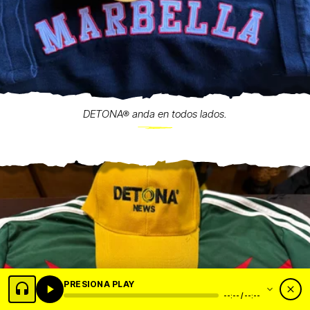
DETONA® anda en todos lados.
PRESIONA PLAY
--:-- / --:--