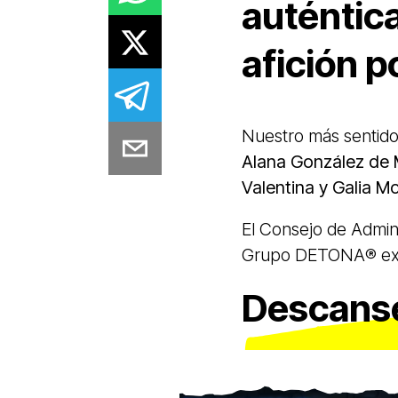
auténtica
afición p
Nuestro más sentid
Alana González de
Valentina y Galia 
El Consejo de Admini
Grupo DETONA®️ ex
Descanse