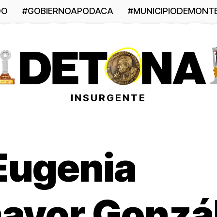
DO
#GOBIERNOAPODACA
#MUNICIPIODEMONT
INSURGENTE
 Eugenia
ayor Gonzá