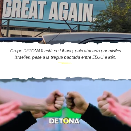
Grupo DETONA®️ está en Líbano, país atacado por misiles
israelíes, pese a la tregua pactada entre EEUU e Irán.