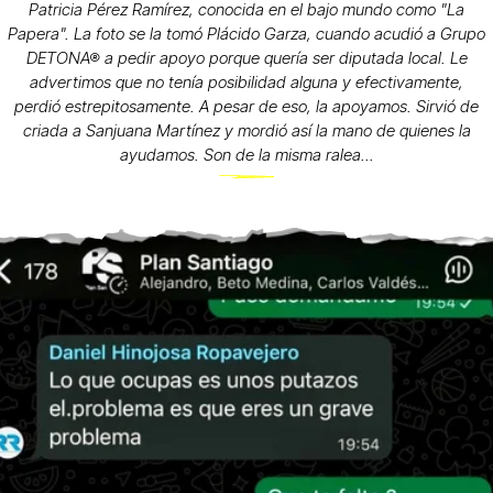
Patricia Pérez Ramírez, conocida en el bajo mundo como "La
Papera". La foto se la tomó Plácido Garza, cuando acudió a Grupo
DETONA® a pedir apoyo porque quería ser diputada local. Le
advertimos que no tenía posibilidad alguna y efectivamente,
perdió estrepitosamente. A pesar de eso, la apoyamos. Sirvió de
criada a Sanjuana Martínez y mordió así la mano de quienes la
ayudamos. Son de la misma ralea...