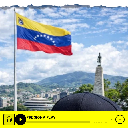
PRESIONA PLAY
--:-- / --:--