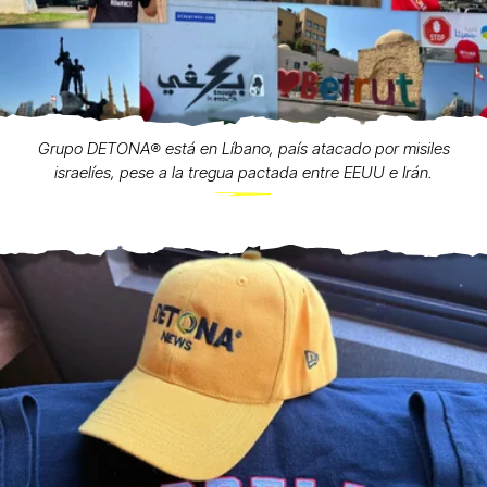
Grupo DETONA®️ está en Líbano, país atacado por misiles
israelíes, pese a la tregua pactada entre EEUU e Irán.